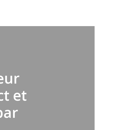
eur
t et
par