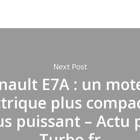
Next Post
nault E7A : un mot
ctrique plus compac
us puissant – Actu 
Turbo.fr