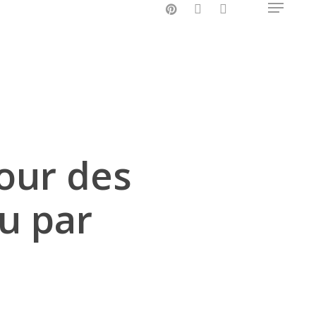
pinterest
instagram
phone
Menu
pour des
tu par