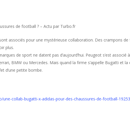
ussures de football ? – Actu par Turbo.fr
 sont associés pour une mystérieuse collaboration. Des crampons de fo
ir plus.
marques de sport ne datent pas d’aujourd’hui. Peugeot s’est associé 
rari, BMW ou Mercedes. Mais quand la firme s’appelle Bugatti et la
ffet d’une petite bombe.
uto/une-collab-bugatti-x-adidas-pour-des-chaussures-de-football-1925