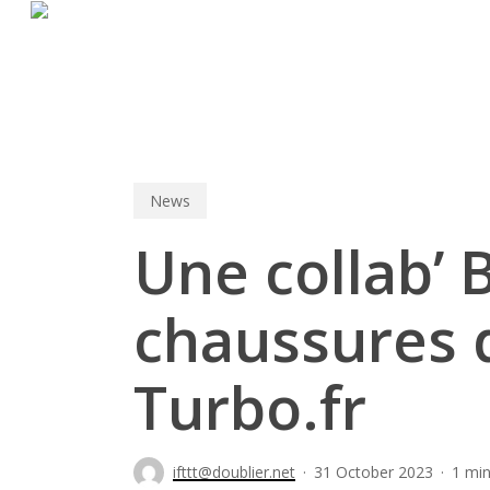
Skip
to
main
content
News
Une collab’ 
chaussures d
Turbo.fr
ifttt@doublier.net
31 October 2023
1 min