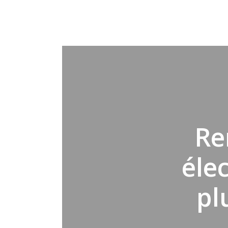
Re
éle
pl