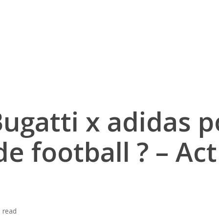
Bugatti x adidas 
e football ? – Ac
 read