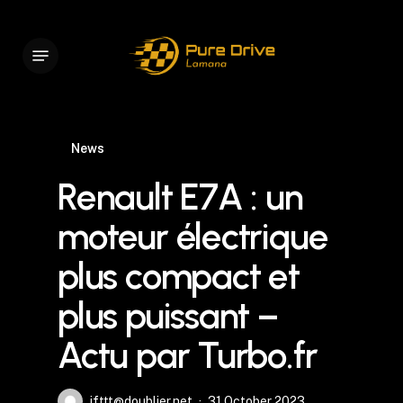
Skip
to
Menu
main
content
News
Renault E7A : un
moteur électrique
plus compact et
plus puissant –
Actu par Turbo.fr
ifttt@doublier.net
31 October 2023