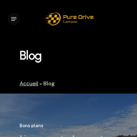
Skip
to
Menu
main
content
Blog
Accueil
»
Blog
Bons plans