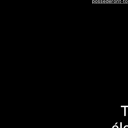
possederont-to
T
él