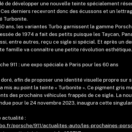
é de développer une nouvelle teinte spécialement rése
Ces derniers recevront donc des écussons et un lettra
é Turbonite.
50 ans, les variantes Turbo garnissent la gamme Porsch
ssée de 1974 a fait des petits puisque les Taycan, Pa
i, entre autres, reçu ce sigle si spécial. Et après un d
tte famille va connaître une petite révolution esthétique
sche 911 : une expo spéciale à Paris pour les 60 ans
 doré, afin de proposer une identité visuelle propre sur
a mis au point la teinte « Turbonite ». Ce pigment gris m
nts des prochains véhicules frappés de ce sigle. La nou
due pour le 24 novembre 2023, inaugura cette singular
 actualité :
bo.fr/porsche/911/actualites-auto/les-prochaines-pors