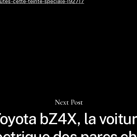
utes-cette-teinte-speciale-192717
Next Post
oyota bZ4X, la voitu
ectrique des parcs ch