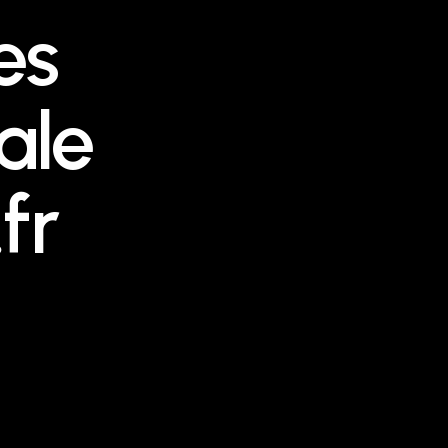
es
ale
fr