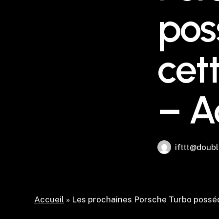
pos
cet
– A
ifttt@doubl
Accueil
»
Les prochaines Porsche Turbo posséde