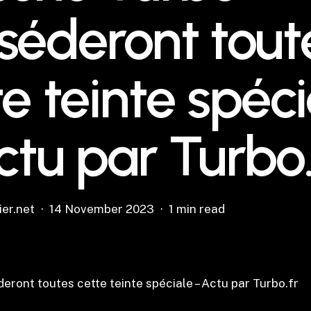
séderont tout
te teinte spéci
ctu par Turbo.
ier.net
14 November 2023
1 min read
ront toutes cette teinte spéciale – Actu par Turbo.fr