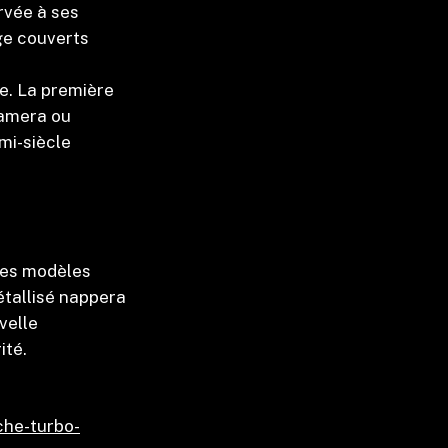
rvée à ses
ge couverts
e. La première
namera ou
emi-siècle
.
 ses modèles
étallisé nappera
velle
ité.
che-turbo-