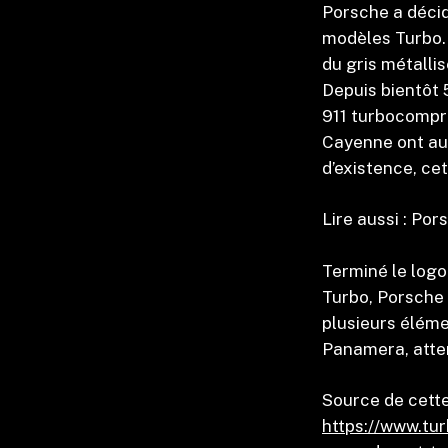
Porsche a décid
modèles Turbo. 
du gris métallis
Depuis bientôt 
911 turbocompre
Cayenne ont auss
d’existence, ce
Lire aussi : Por
Terminé le logo
Turbo, Porsche 
plusieurs éléme
Panamera, atten
Source de cette
https://www.tur