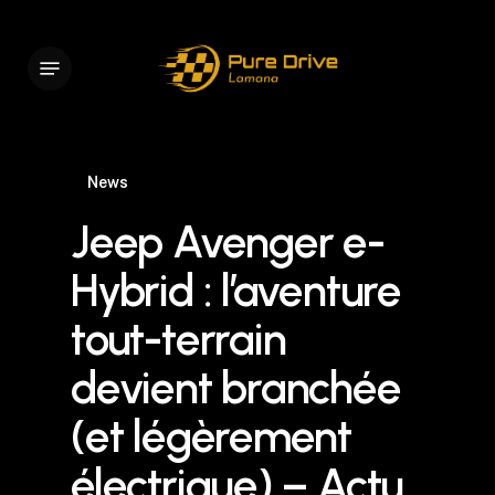
Skip
to
Menu
main
content
News
Jeep Avenger e-
Hybrid : l’aventure
tout-terrain
devient branchée
(et légèrement
électrique) – Actu