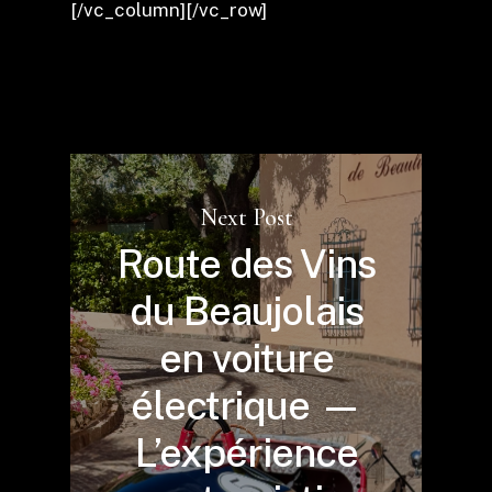
[/vc_column][/vc_row]
Next Post
Route des Vins
du Beaujolais
en voiture
électrique —
L’expérience