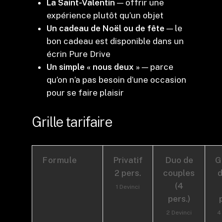
La Saint-Valentin
— offrir une
expérience plutôt qu’un objet
Un cadeau de Noël ou de fête
— le
bon cadeau est disponible dans un
écrin Pure Drive
Un simple « nous deux »
— parce
qu’on n’a pas besoin d’une occasion
pour se faire plaisir
Grille tarifaire
Formule
Privatif
Duo de
G
2 pers.
couples
d
(4
1 Devinci
pers.)
2 Devinci
4