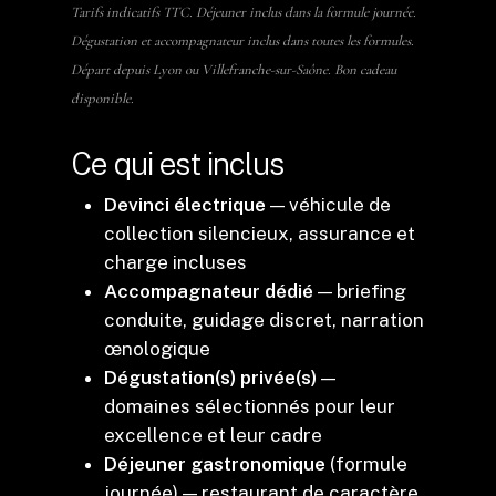
Tarifs indicatifs TTC. Déjeuner inclus dans la formule journée.
Dégustation et accompagnateur inclus dans toutes les formules.
Départ depuis Lyon ou Villefranche-sur-Saône. Bon cadeau
disponible.
Ce qui est inclus
Devinci électrique
— véhicule de
collection silencieux, assurance et
charge incluses
Accompagnateur dédié
— briefing
conduite, guidage discret, narration
œnologique
Dégustation(s) privée(s)
—
domaines sélectionnés pour leur
excellence et leur cadre
Déjeuner gastronomique
(formule
journée) — restaurant de caractère,