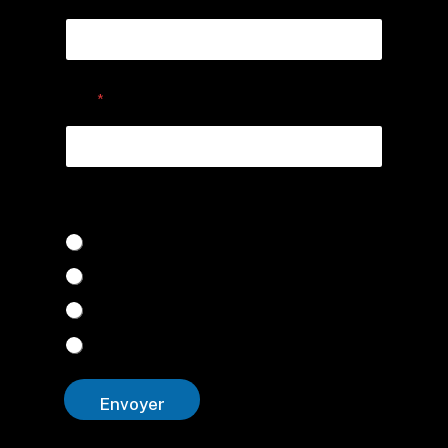
Lieu
*
Demande de location :
A la journée
Au week-end
Découverte
Autre
Envoyer