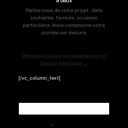
à deux
Parlez-nous de votre projet : date
souhaitée, formule, occasion
particulière. Nous composons votre
journée sur mesure.
Découvrir toutes nos expériences en
Devinci électrique →
[/vc_column_text]
Votre Prénom - Nom
Votre téléphone
*