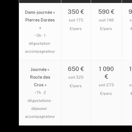
350 €
590 €
9
Demi-journée «
Pierres Dorées
soit 175
soit 148
s
»
€/pers.
€/pers.
~3h · 1
dégustation ·
accompagnateur
650 €
1 090
Journée «
€
Route des
soit 325
Crus »
soit 273
s
€/pers.
~7h · 2
€/pers.
dégustations ·
déjeuner ·
accompagnateur