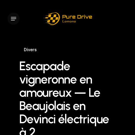
Skip
to
Menu
main
content
Divers
Escapade
vigneronne en
amoureux — Le
Beaujolais en
Devinci électrique
à 2