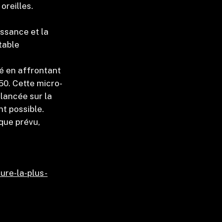
oreilles.
ssance et la
table
é en affrontant
P50. Cette micro-
 lancée sur la
nt possible.
 que prévu,
ure-la-plus-