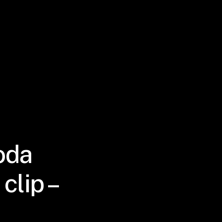
oda
clip –