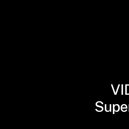
VI
Super