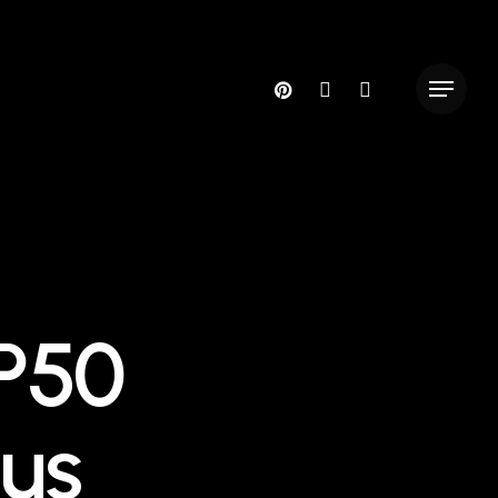
pinterest
instagram
phone
Menu
 P50
lus