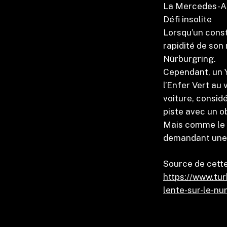
La Mercedes-AMG
Défi insolite
Lorsqu’un const
rapidité de son
Nürburgring.
Cependant, un Y
l’Enfer Vert au 
voiture, considé
piste avec un ob
Mais comme le m
demandant une 
Source de cette
https://www.tur
lente-sur-le-nu