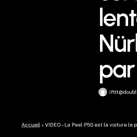
lent
Nür
par
ifttt@doubl
Accueil
»
VIDEO – La Peel P50 est la voiture la 