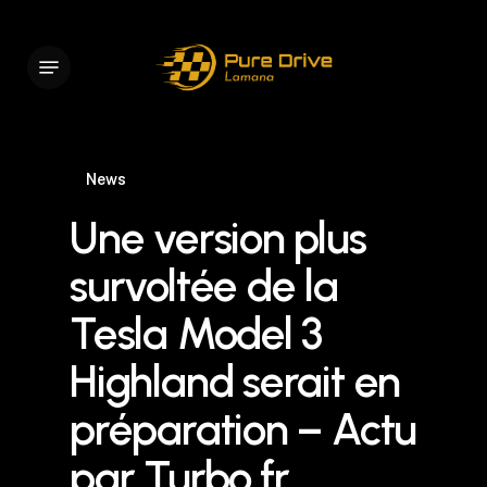
Skip
to
Menu
main
content
News
Une version plus
survoltée de la
Tesla Model 3
Highland serait en
préparation – Actu
par Turbo.fr