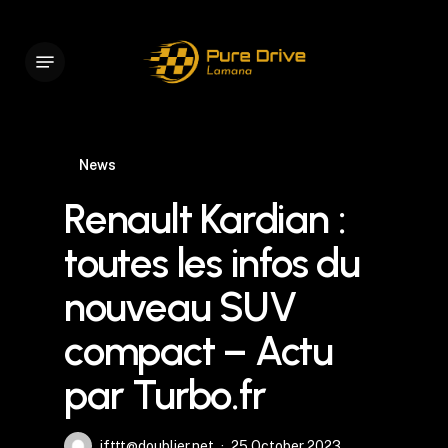
Skip
to
Menu
main
content
News
Renault Kardian :
toutes les infos du
nouveau SUV
compact – Actu
par Turbo.fr
ifttt@doublier.net
25 October 2023