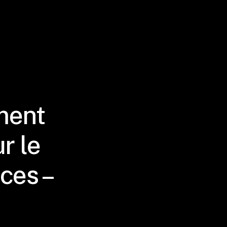
ment
r le
ces –