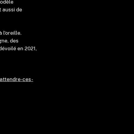
modèle
t aussi de
l’oreille.
gne, des
dévoilé en 2021,
sattendre-ces-