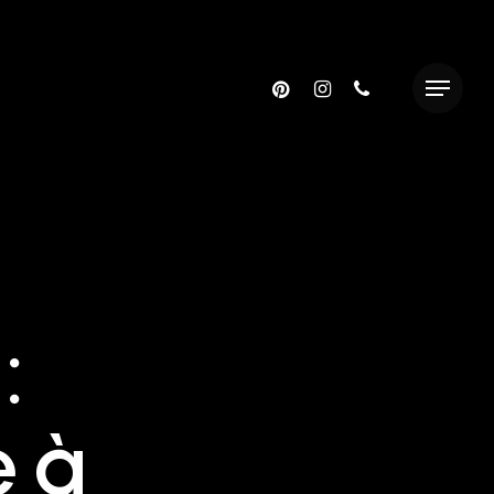
pinterest
instagram
phone
Menu
:
e à