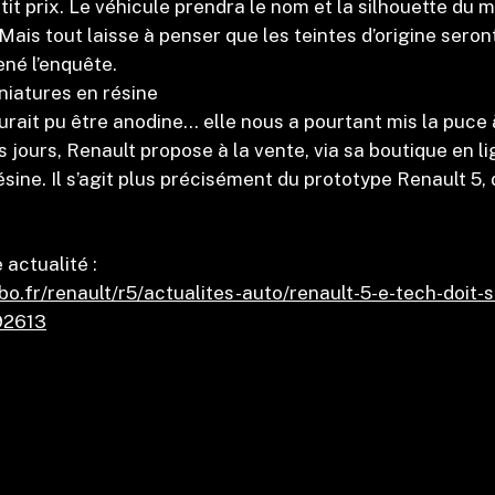
etit prix. Le véhicule prendra le nom et la silhouette du 
ais tout laisse à penser que les teintes d’origine seron
ené l’enquête.
iniatures en résine
rait pu être anodine… elle nous a pourtant mis la puce à 
 jours, Renault propose à la vente, via sa boutique en li
sine. Il s’agit plus précisément du prototype Renault 5, 
 actualité :
bo.fr/renault/r5/actualites-auto/renault-5-e-tech-doit-
92613