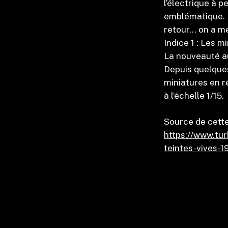
l’électrique à p
emblématique. M
retour… on a m
Indice 1 : Les m
La nouveauté au
Depuis quelques
miniatures en ré
à l’échelle 1/15.
Source de cette
https://www.tur
teintes-vives-1