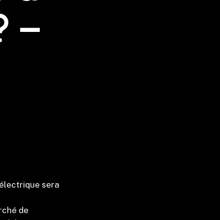
? –
électrique sera
arché de