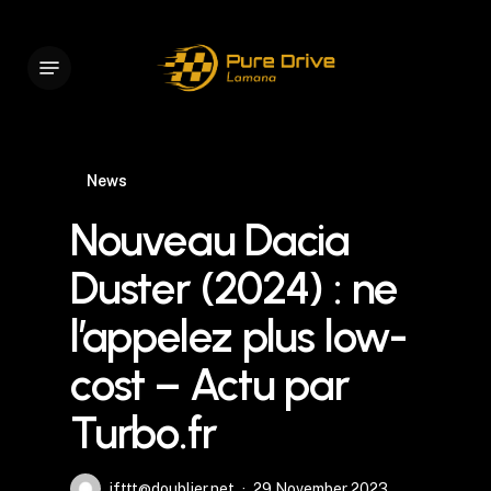
Skip
to
Menu
main
content
News
Nouveau Dacia
Duster (2024) : ne
l’appelez plus low-
cost – Actu par
Turbo.fr
ifttt@doublier.net
29 November 2023