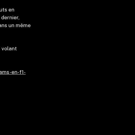
buts en
 dernier,
 dans un même
n volant
iams-en-f1-