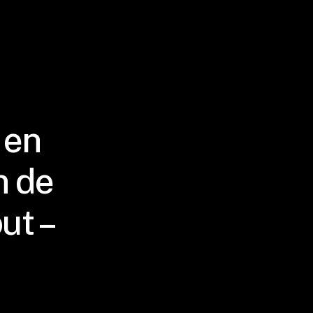
 en
n de
ut –