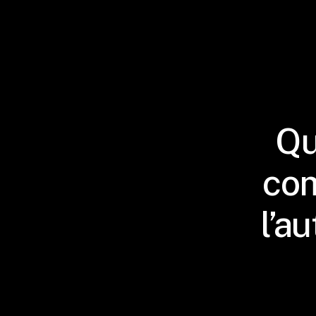
Qu
com
l’a