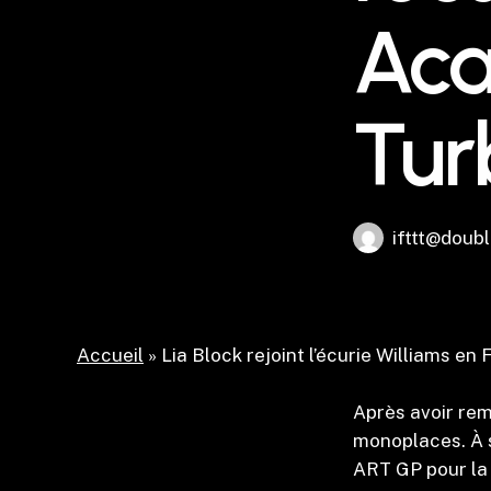
Aca
Tur
ifttt@doubl
Accueil
»
Lia Block rejoint l’écurie Williams en
Après avoir rem
monoplaces. À s
ART GP pour la 