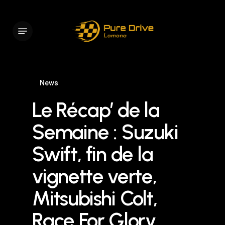
Skip
to
Menu
main
content
News
Le Récap’ de la
Semaine : Suzuki
Swift, fin de la
vignette verte,
Mitsubishi Colt,
Race For Glory,