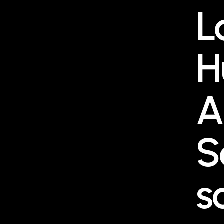
L
H
A
S
s