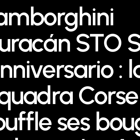
amborghini
uracán STO S
nniversario : l
quadra Corse
ouffle ses bou