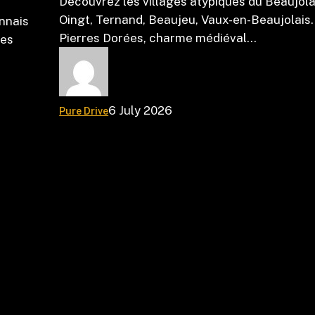
Découvrez les villages atypiques du Beaujolai
Oingt, Ternand, Beaujeu, Vaux-en-Beaujolais.
nnais
Pierres Dorées, charme médiéval…
des
6 July 2026
Pure Drive