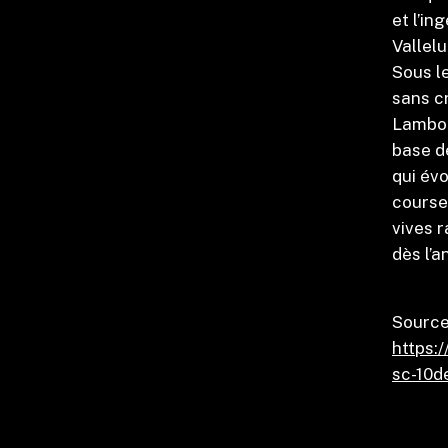
et l’i
Vallel
Sous le
sans cr
Lambor
base d
qui évo
course
vives r
dès l’
Source 
https:
sc-10d