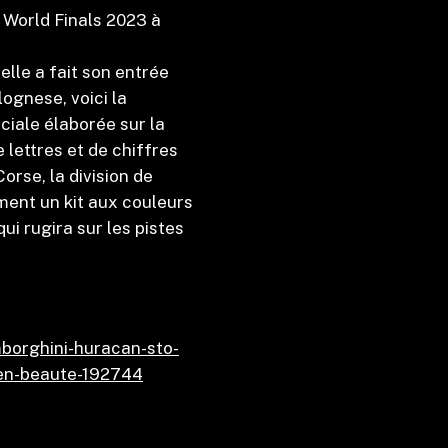
i World Finals 2023 à
elle a fait son entrée
lognese, voici la
iale élaborée sur la
lettres et de chiffres
orse, la division de
ment un kit aux couleurs
ui rugira sur les pistes
mborghini-huracan-sto-
-en-beaute-192744