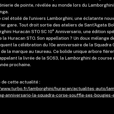
ngénierie de pointe, révélée au monde lors du Lamborghin
unga.
 ciel étoilé de l’univers Lamborghini, une éclatante nouv
ier gare. Tout droit sortie des ateliers de Sant’Agata Bo
ghini Huracán STO SC 10° Anniversario, une édition spéc
e la Huracan STO. Son appellation ? Un doux mélange de 
quent la célébration du 10e anniversaire de la Squadra C
 de la marque au taureau. Ce bolide unique arbore fière
appelant la livrée de la SC63, la Lamborghini de course q
année prochaine.
de cette actualité :
//www.turbo.fr/lamborghini/huracan/actualites-auto/la
eg-anniversario-la-squadra-corse-souffle-ses-bougies