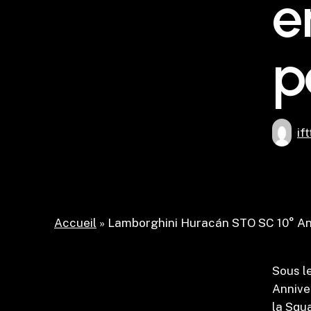
e
p
if
Accueil
»
Lamborghini Huracán STO SC 10° Anni
Sous l
Annive
la Squa