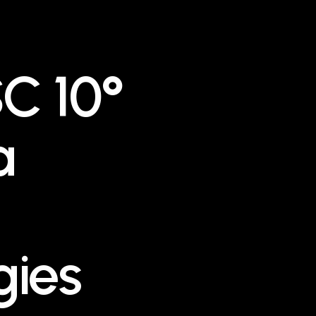
C 10°
a
gies