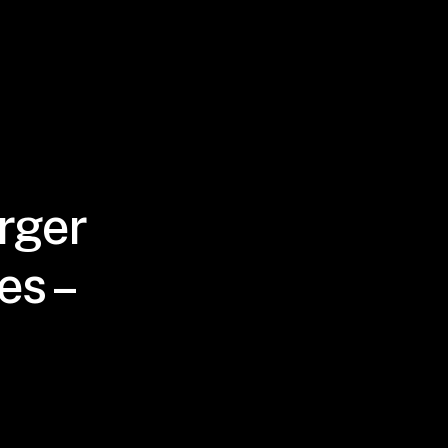
rger
es –