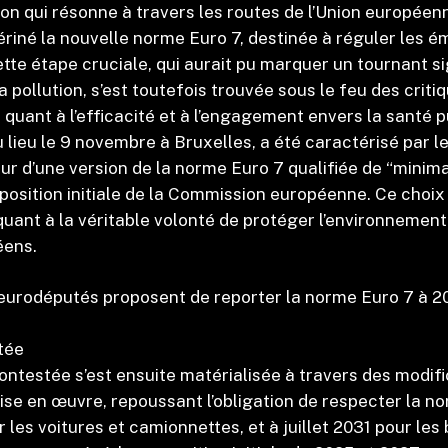
on qui résonne à travers les routes de l’Union européen
riné la nouvelle norme Euro 7, destinée à réguler les é
tte étape cruciale, qui aurait pu marquer un tournant si
la pollution, s’est toutefois trouvée sous le feu des criti
 quant à l’efficacité et à l’engagement envers la santé 
u lieu le 9 novembre à Bruxelles, a été caractérisé par l
r d’une version de la norme Euro 7 qualifiée de “minima
oposition initiale de la Commission européenne. Ce choix
quant à la véritable volonté de protéger l’environnement
éens.
s eurodéputés proposent de reporter la norme Euro 7 à 
tée
contestée s’est ensuite matérialisée à travers des modif
ise en œuvre, repoussant l’obligation de respecter la n
r les voitures et camionnettes, et à juillet 2031 pour les