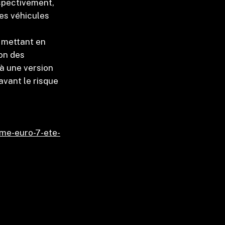
espectivement,
des véhicules
, mettant en
on des
 à une version
avant le risque
rme-euro-7-ete-