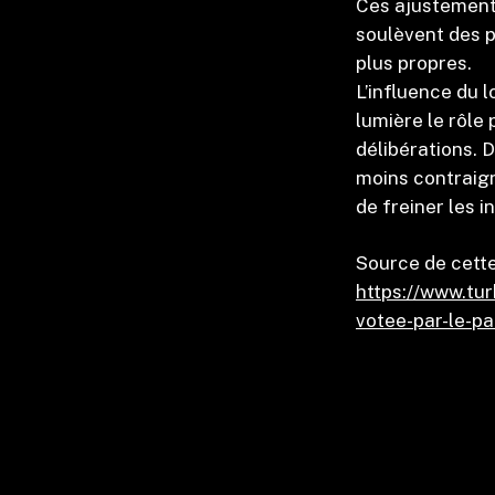
Ces ajustements
soulèvent des p
plus propres.
L’influence du 
lumière le rôle
délibérations. 
moins contraign
de freiner les 
Source de cette
https://www.tur
votee-par-le-p