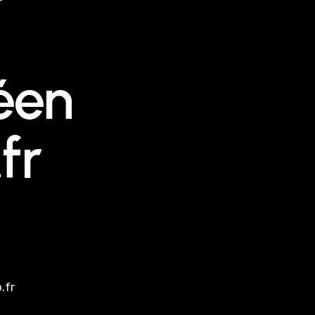
éen
fr
.fr