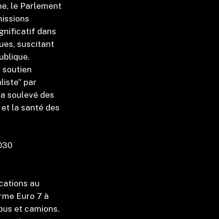
ne, le Parlement
missions
gnificatif dans
ques, suscitant
publique.
e soutien
liste” par
 a soulevé des
 et la santé des
2030
ications au
orme Euro 7 à
 bus et camions.