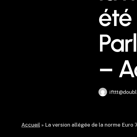
été
Par
– A
ifttt@doubl
Accueil
»
La version allégée de la norme Euro 7