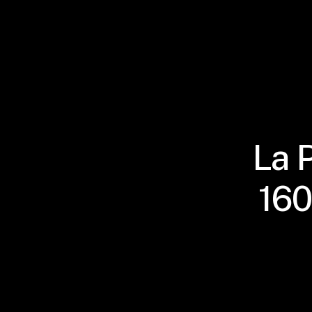
La 
160