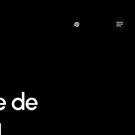
pinterest
instagram
phone
Menu
e de
a