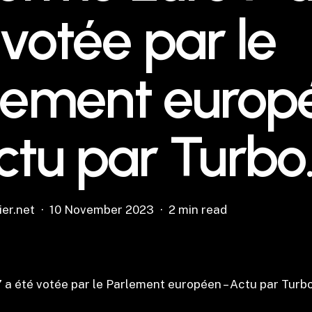
 votée par le
lement europ
ctu par Turbo.
ier.net
10 November 2023
2 min read
 a été votée par le Parlement européen – Actu par Turbo