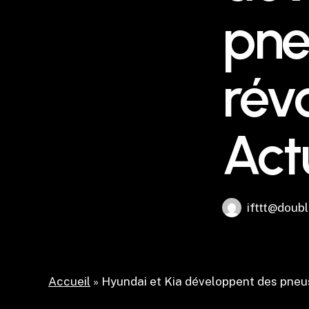
pne
rév
Act
ifttt@doubl
Accueil
»
Hyundai et Kia développent des pneus