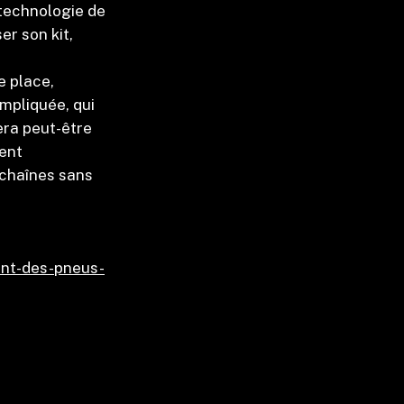
 technologie de
er son kit,
e place,
ompliquée, qui
era peut-être
pent
 chaînes sans
ent-des-pneus-