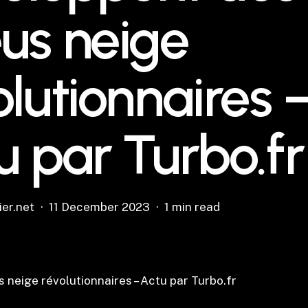
us neige
olutionnaires 
u par Turbo.fr
ier.net
11 December 2023
1 min read
 neige révolutionnaires – Actu par Turbo.fr